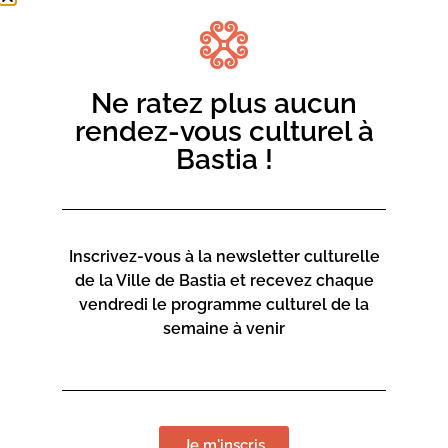
24 février : Mediateca Barberine Duriani
24 mars : Mediateca di u centru cità
28 avril : Mediateca Barberine Duriani
Ne ratez plus aucun
Masterclasse:
Samedi 24 janvier : 9h à 12h
rendez-vous culturel à
Samedi 21 mars : 9h à 12h
Bastia !
Samedi 23 mai : 9h à 12h
Juin 2026 COUPE PHILO
Inscrivez-vous à la newsletter culturelle
de la Ville de Bastia et recevez chaque
vendredi le programme culturel de la
semaine à venir
Je m'inscris