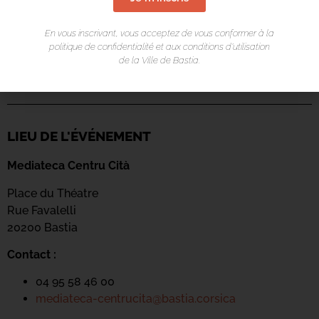
En vous inscrivant, vous acceptez de vous conformer à la
politique de confidentialité et aux conditions d’utilisation
de la Ville de Bastia.
LIEU DE L'ÉVÉNEMENT
Mediateca Centru Cità
Place du Théatre
Rue Favalelli
20200 Bastia
Contact :
04 95 58 46 00
mediateca-centrucita@bastia.corsica