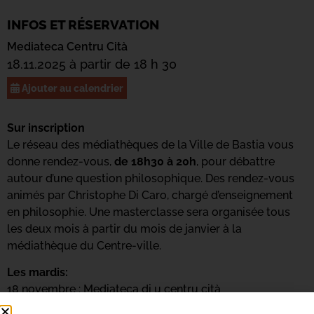
INFOS ET RÉSERVATION
Mediateca Centru Cità
18.11.2025 à partir de 18 h 30
Ajouter au calendrier
Sur inscription
Le réseau des médiathèques de la Ville de Bastia vous
donne rendez-vous,
de 18h30 à 20h
, pour débattre
autour d’une question philosophique. Des rendez-vous
animés par Christophe Di Caro, chargé d’enseignement
en philosophie. Une masterclasse sera organisée tous
les deux mois à partir du mois de janvier à la
médiathèque du Centre-ville.
Les mardis:
18 novembre : Mediateca di u centru cità
6 janvier : Mediateca di u centru cità