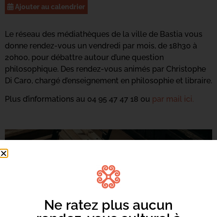
Ajouter au calendrier
Le réseau des médiathèques de la ville de Bastia vous
donne rendez-vous un vendredi par mois, de 18h30 à
20h00, pour débattre autour d’une question
philosophique. Des rendez-vous animés par Christophe
Di Caro, chargé d’enseignement en philosophie et libraire.
Plus d’informations au 04 95 47 47 18 ou
par mail ici.
Ne ratez plus aucun