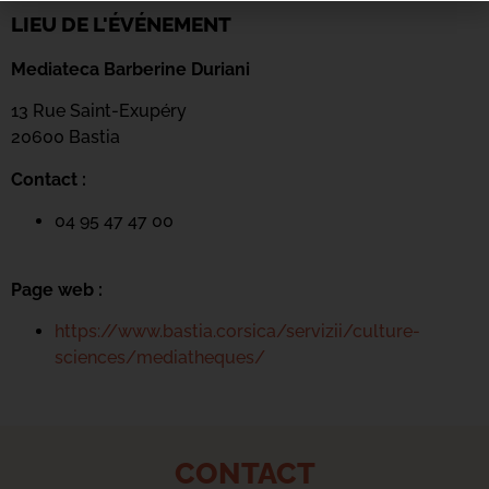
LIEU DE L'ÉVÉNEMENT
Mediateca Barberine Duriani
13 Rue Saint-Exupéry
20600 Basti
a
Contact :
04 95 47 47 00
Page web :
https://www.bastia.corsica/servizii/culture-
sciences/mediatheques/
CONTACT