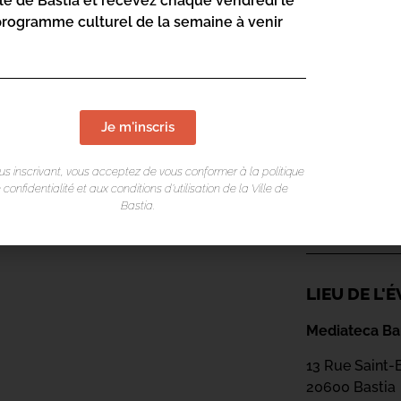
lle de Bastia et recevez chaque vendredi le
programme culturel de la semaine à venir
Je m'inscris
us inscrivant, vous acceptez de vous conformer à la politique
 confidentialité et aux conditions d’utilisation de la Ville de
Bastia.
LIEU DE L
Mediateca Bar
13 Rue Saint-
20600 Basti
a