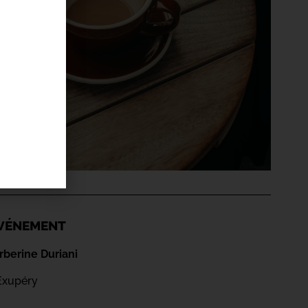
'ÉVÉNEMENT
berine Duriani
Exupéry