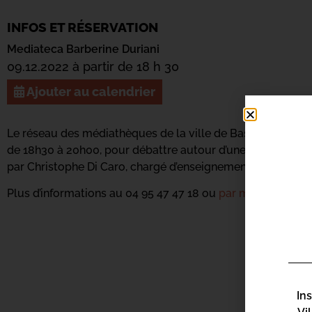
INFOS ET RÉSERVATION
Mediateca Barberine Duriani
09.12.2022 à partir de 18 h 30
Ajouter au calendrier
Le réseau des médiathèques de la ville de Bastia vous do
de 18h30 à 20h00, pour débattre autour d’une question p
par Christophe Di Caro, chargé d’enseignement en philosoph
Plus d’informations au 04 95 47 47 18 ou
par mail ici.
In