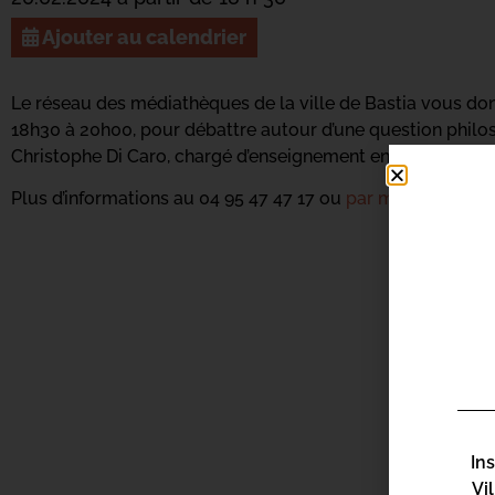
Ajouter au calendrier
Le réseau des médiathèques de la ville de Bastia vous do
18h30 à 20h00, pour débattre autour d’une question phil
Christophe Di Caro, chargé d’enseignement en philosophie e
Plus d’informations au 04 95 47 47 17 ou
par mail ici.
In
Vi