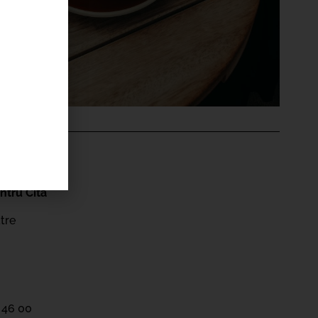
'ÉVÉNEMENT
ntru Cità
tre
 46 00