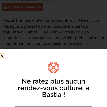
Ajouter au calendrier
Pascal Tramoni, Archeòlugu è circatore à l’Università di
Marsiglia ci presenterà e so ricerche in quant’à a
statuletta di Campu Fiurellu in A Grossa, da a so
scuperta à a so scumparsa, storia è interpretazione di un
capu d’opara preistòricu acquistatu da u British
Museum.
Ne ratez plus aucun
rendez-vous culturel à
Bastia !