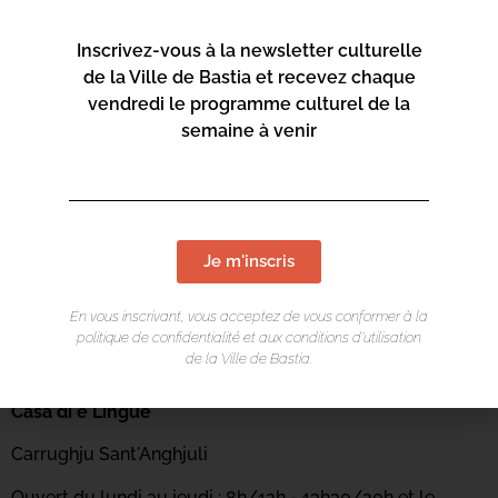
Inscrivez-vous à la newsletter culturelle
de la Ville de Bastia et recevez chaque
vendredi le programme culturel de la
semaine à venir
Je m'inscris
En vous inscrivant, vous acceptez de vous conformer à la
politique de confidentialité et aux conditions d’utilisation
de la Ville de Bastia.
LIEU DE L'ÉVÉNEMENT
Casa di e Lingue
Carrughju Sant'Anghjuli
Ouvert du lundi au jeudi : 8h/12h - 13h30/20h et le