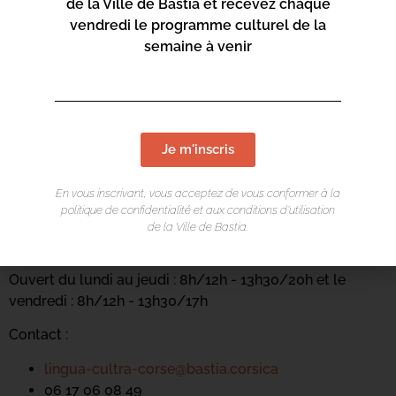
de la Ville de Bastia et recevez chaque
vendredi le programme culturel de la
semaine à venir
Je m'inscris
LIEU DE L'ÉVÉNEMENT
En vous inscrivant, vous acceptez de vous conformer à la
Casa di e Lingue
politique de confidentialité et aux conditions d’utilisation
de la Ville de Bastia.
Carrughju Sant'Anghjuli
Ouvert du lundi au jeudi : 8h/12h - 13h30/20h et le
vendredi : 8h/12h - 13h30/17h
Contact :
lingua-cultra-corse@bastia.corsica
06 17 06 08 49