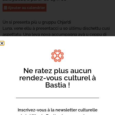
Ajouter au calendrier
Ùn si presenta più u gruppu Chjar’di
Luna, vene ellu à presentacci u so ùltimu dischettu cusì
aspettatu. Una leva nova accumpagna avà u ceppu di
prima, sempre in u listessu solcu. Affaccati per
l’anteprima in Casa di e Lingue !
Ne ratez plus aucun
rendez-vous culturel à
Bastia !
Inscrivez-vous à la newsletter culturelle