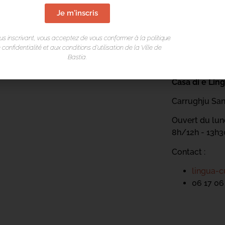
Je m'inscris
us inscrivant, vous acceptez de vous conformer à la politique
 confidentialité et aux conditions d’utilisation de la Ville de
Bastia.
LIEU DE L
Casa di e Lin
Carrughju San
Ouvert du lund
8h/12h - 13h
Contact :
lingua-c
06 17 06