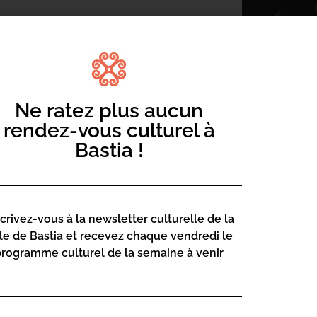
Ne ratez plus aucun
edizione, riceverà u Festivale di u Filmu
ori è prufessiunali di l’arte di u sinemà.
rendez-vous culturel à
Bastia !
Festivale
scrivez-vous à la newsletter culturelle de la
lle de Bastia et recevez chaque vendredi le
programme culturel de la semaine à venir