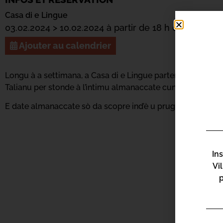
Casa di e Lingue
03.02.2024 > 10.02.2024 à partir de 18 h 00
Ajouter au calendrier
Longu à a settimana, a Casa di e Lingue partenaria di a 36a 
Talianu per stonde à l’ìntimu almanaccate cun attori, realizat
E date almanaccate sò da scopre ind’è u prugramma di u 
In
Vi