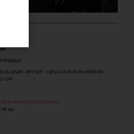
'ÉVÉNEMENT
gue
t'Anghjuli
i au jeudi : 8h/12h - 13h30/20h et le vendredi :
30/17h
ultra-corse@bastia.corsica
 08 49