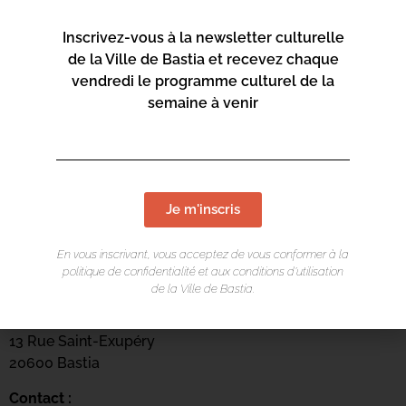
Inscrivez-vous à la newsletter culturelle
de la Ville de Bastia et recevez chaque
vendredi le programme culturel de la
semaine à venir
Je m'inscris
En vous inscrivant, vous acceptez de vous conformer à la
LIEU DE L'ÉVÉNEMENT
politique de confidentialité et aux conditions d’utilisation
de la Ville de Bastia.
Mediateca Barberine Duriani
13 Rue Saint-Exupéry
20600 Basti
a
Contact :