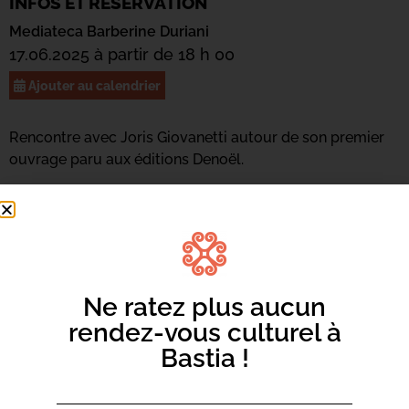
INFOS ET RÉSERVATION
Mediateca Barberine Duriani
17.06.2025 à partir de 18 h 00
Ajouter au calendrier
Rencontre avec Joris Giovanetti autour de son premier
ouvrage paru aux éditions Denoël.
Ne ratez plus aucun
rendez-vous culturel à
Bastia !