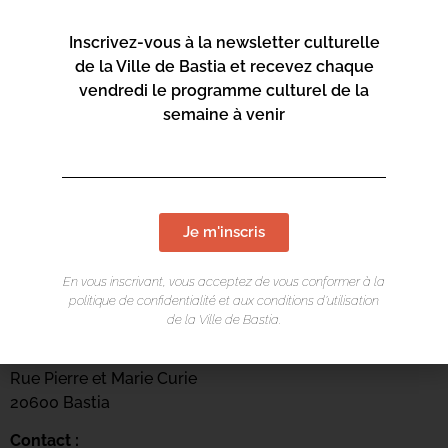
Inscrivez-vous à la newsletter culturelle
de la Ville de Bastia et recevez chaque
vendredi le programme culturel de la
semaine à venir
Je m'inscris
En vous inscrivant, vous acceptez de vous conformer à la
LIEU DE L'ÉVÉNEMENT
politique de confidentialité et aux conditions d’utilisation
de la Ville de Bastia.
Casa di e Scenze
Rue Pierre et Marie Curie
20600 Bastia
Contact :