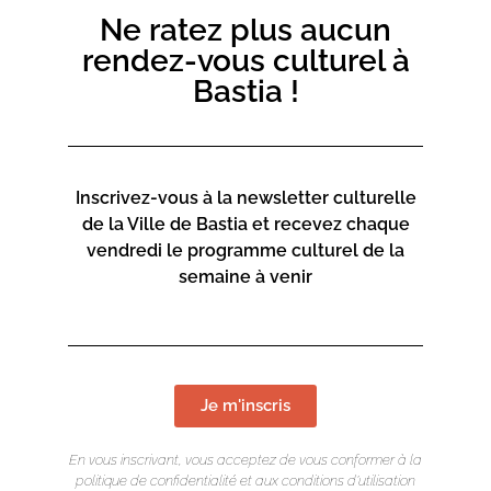
Ne ratez plus aucun
inscriptions-culture@bastia.corsica
rendez-vous culturel à
06 73 68 89 18
Bastia !
Inscrivez-vous à la newsletter culturelle
de la Ville de Bastia et recevez chaque
vendredi le programme culturel de la
semaine à venir
Je m'inscris
En vous inscrivant, vous acceptez de vous conformer à la
politique de confidentialité et aux conditions d’utilisation