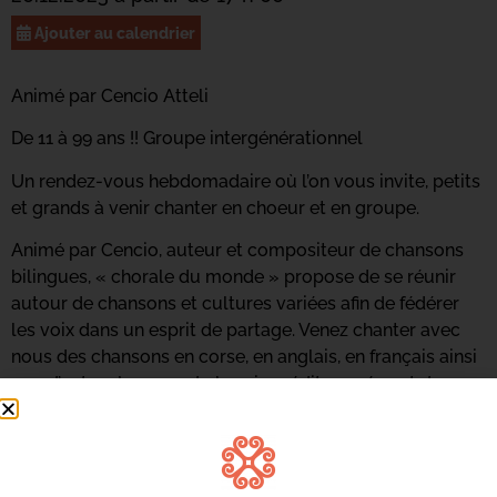
Ajouter au calendrier
Animé par Cencio Atteli
De 11 à 99 ans !! Groupe intergénérationnel
Un rendez-vous hebdomadaire où l’on vous invite, petits
et grands à venir chanter en choeur et en groupe.
Animé par Cencio, auteur et compositeur de chansons
bilingues, « chorale du monde » propose de se réunir
autour de chansons et cultures variées afin de fédérer
les voix dans un esprit de partage. Venez chanter avec
nous des chansons en corse, en anglais, en français ainsi
que d’autres langues du bassin méditerranéen et du
reste du monde.
INSCRIVEZ-VOUS
Contactez Marie-Claire Betti