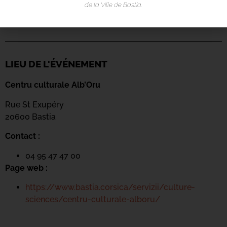
de la Ville de Bastia.
LIEU DE L'ÉVÉNEMENT
Centru culturale Alb’Oru
Rue St Exupéry
20600 Bastia
Contact :
04 95 47 47 00
Page web :
https://www.bastia.corsica/servizii/culture-
sciences/centru-culturale-alboru/