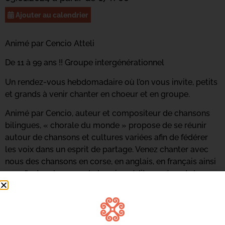
Ajouter au calendrier
Animé par Cencio Atteli
De 11 à 99 ans !! Groupe intergénérationnel
Un rendez-vous hebdomadaire où l’on vous invite, petits
et grands à venir chanter en choeur et en groupe.
Animé par Cencio, auteur et compositeur de chansons
bilingues, « chorale du monde » propose de se réunir
autour de chansons et cultures variées afin de fédérer
les voix dans un esprit de partage. Venez chanter avec
nous des chansons en corse, en anglais, en français ainsi
que d’autres langues du bassin méditerranéen et du
reste du monde.
INSCRIVEZ-VOUS
Contactez Marie-Claire Betti