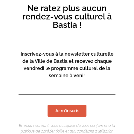
Ne ratez plus aucun
inscriptions-culture@bastia.corsica
rendez-vous culturel à
06 73 68 89 18
Bastia !
Inscrivez-vous à la newsletter culturelle
de la Ville de Bastia et recevez chaque
vendredi le programme culturel de la
semaine à venir
Je m'inscris
En vous inscrivant, vous acceptez de vous conformer à la
politique de confidentialité et aux conditions d’utilisation