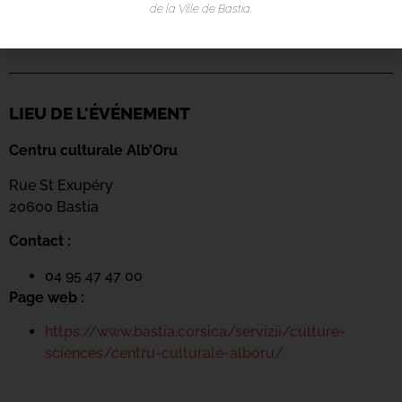
de la Ville de Bastia.
LIEU DE L'ÉVÉNEMENT
Centru culturale Alb’Oru
Rue St Exupéry
20600 Bastia
Contact :
04 95 47 47 00
Page web :
https://www.bastia.corsica/servizii/culture-
sciences/centru-culturale-alboru/