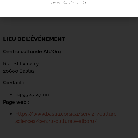
de la Ville de Bastia.
LIEU DE L'ÉVÉNEMENT
Centru culturale Alb’Oru
Rue St Exupéry
20600 Bastia
Contact :
04 95 47 47 00
Page web :
https://www.bastia.corsica/servizii/culture-
sciences/centru-culturale-alboru/