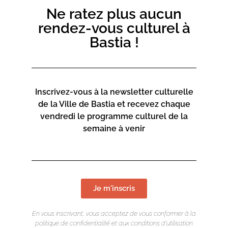
Ne ratez plus aucun
inscriptions-culture@bastia.corsica
rendez-vous culturel à
06 73 68 89 18
Bastia !
Inscrivez-vous à la newsletter culturelle
de la Ville de Bastia et recevez chaque
vendredi le programme culturel de la
semaine à venir
Je m'inscris
En vous inscrivant, vous acceptez de vous conformer à la
politique de confidentialité et aux conditions d’utilisation