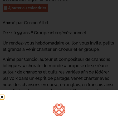
Ajouter au calendrier
Animé par Cencio Atteli
De 11 à 99 ans !! Groupe intergénérationnel
Un rendez-vous hebdomadaire où l’on vous invite, petits
et grands à venir chanter en choeur et en groupe.
Animé par Cencio, auteur et compositeur de chansons
bilingues, « chorale du monde » propose de se réunir
autour de chansons et cultures variées afin de fédérer
les voix dans un esprit de partage. Venez chanter avec
nous des chansons en corse, en anglais, en français ainsi
que d’autres langues du bassin méditerranéen et du
reste du monde.
INSCRIVEZ-VOUS
Contactez Marie-Claire Betti