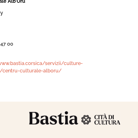
ale Alb’Oru
ry
 47 00
www.bastia.corsica/servizii/culture-
/centru-culturale-alboru/