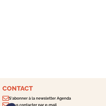
CONTACT
S'abonner à la newsletter Agenda
Plateforme de Gestion du Consentement : Personnalisez vo
Axeptio consent
Nous contacter par e-mail