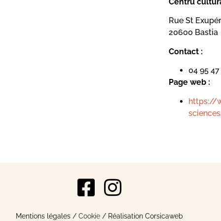
Centru cultur
Rue St Exupé
20600 Bastia
Contact :
04 95 47
Page web :
https://
sciences
s Options
Mentions légales
/
Cookie
/ Réalisation Corsicaweb