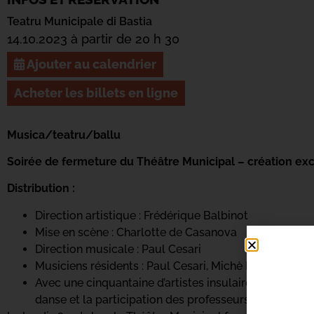
Teatru Municipale di Bastia
14.10.2023 à partir de 20 h 30
Ajouter au calendrier
Acheter les billets en ligne
Musica/teatru/ballu
Soirée de fermeture du Théâtre Municipal – création ex
Distribution :
Direction artistique : Frédérique Balbinot
Mise en scène : Charlotte de Casanova
Direction musicale : Paul Cesari
Musiciens résidents : Paul Cesari, Michè Dominici, F
Avec une cinquantaine d’artistes insulaires du monde
danse et la participation des professeurs et élèves 