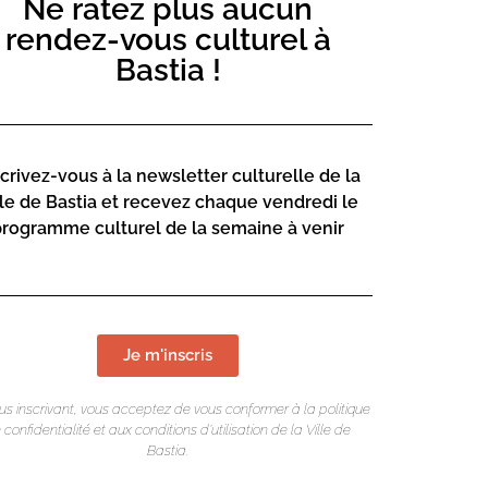
Ne ratez plus aucun
es pour une période de travaux afin
 rendre pleinement hommage à ce lieu
rendez-vous culturel à
 en son sein protecteur tant d’artistes,
Bastia !
tionnelle, à la fois spectacle mémoriel et
si celle de Bastia, entre culture
LIEU DE L
 culturel de notre ville. Une proposition
ccéder sur scène de nombreux artistes
scrivez-vous à la newsletter culturelle de la
Teatru Munici
ations et de la vie du Théâtre, créant
lle de Bastia et recevez chaque vendredi le
tous les Bastiais. Du lyrique à l’électro,
Rue Favalelli
programme culturel de la semaine à venir
politain, c’est plus d’un siècle de
20200 Bastia
éploiera sous vos yeux, dans un va-et-
Contact :
 et l’espoir représenté par les jeunes
04 95 34
theatre@
Je m'inscris
 après le spectacle, de la ferveur, du
nt quelques années, une véritable fête !
us inscrivant, vous acceptez de vous conformer à la politique
Page web :
 confidentialité et aux conditions d’utilisation de la Ville de
Bastia.
https://