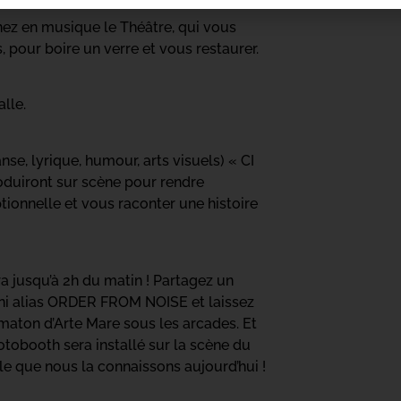
sciences
ignez en musique le Théâtre, qui vous
, pour boire un verre et vous restaurer.
alle.
se, lyrique, humour, arts visuels) « CI
duiront sur scène pour rendre
ionnelle et vous raconter une histoire
ra jusqu’à 2h du matin ! Partagez un
ni alias ORDER FROM NOISE et laissez
aton d’Arte Mare sous les arcades. Et
otobooth sera installé sur la scène du
lle que nous la connaissons aujourd’hui !