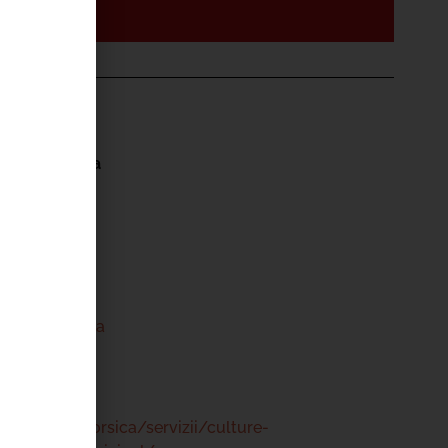
'ÉVÉNEMENT
pale di Bastia
 98 00
bastia.corsica
www.bastia.corsica/servizii/culture-