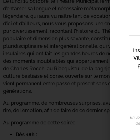
Le lundi 16 octobre, le Théâtre Municipal fermera ses port
d’entamer sa longue et nécessaire métamorphose. Afin de
légendaire, qui aura vu naître tant de vocations et accueilli
d’ici et d’ailleurs, nous vous proposons une création excep
pur divertissement, racontant l’histoire du Théâtre mais aus
populaire et dimension plus savante, constitutives du tissu
pluridisciplinaire et intergénérationnelle, qui verra se su
In
insulaires qui ont fait les grandes heures de nos programm
Vi
des moments inoubliables qui appartiennent aux Bastiais, à 
de Charles Rocchi au Riacquistu, de la paghjella au chant na
culture bastiaise et corse, ouverte sur le monde, qui se d
vient permanent entre passé et présent sans oublier l’avenir
générations.
Au programme, de nombreuses surprises, avant, pendant, et
rire, de l’émotion, afin de faire de ce dernier spectacle ava
En vo
Au programme de cette soirée :
de
Dès 18h :