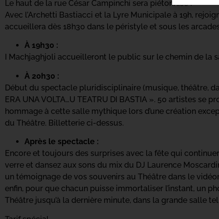
Le haut de la rue César Campinchi sera piétonnisé !
Avec l’Archetti Bastiacci et la Lyre Municipale à 19h, rejo
accueillera dès 18h30 dans le péristyle et sous les arcades
À 19h30 :
I Machjaghjoli accueilleront le public sur le chemin de la s
À 20h30 :
Début du spectacle pluridisciplinaire (musique, théâtre, dan
ERA UNA VOLTA…U TEATRU DI BASTIA ». 50 artistes se pro
hommage à cette salle mythique lors d’une création except
du Théâtre. Billetterie ci-dessus.
Après le spectacle :
Encore et toujours des surprises avec la fête qui continue
verre et dansez aux sons du mix du DJ Laurence Moscardi
un témoignage de vos souvenirs au Théâtre dans le vidéom
enfin, pour que chacun puisse immortaliser l’instant, un ph
Théâtre jusqu’à la dernière minute, dans la grande salle te