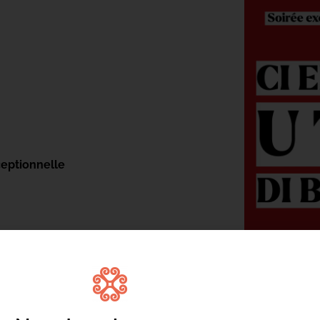
ceptionnelle
reddy Olmeta et Ange Torre
 de la musique, du théâtre et de la
du Conservatoire de Corse Henri Tomasi.