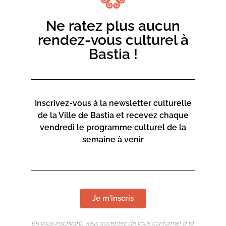
Kiarostami invite a voir comment l’arrivée d’une équipe
de cinéma dans un village modifie-t-elle la manière de
Ne ratez plus aucun
vivre et le comportement de ses habitants.
rendez-vous culturel à
Où s’arrête la vie ?
Bastia !
Où commence le cinéma ?
Cu ù sustegnu di a cità di Bastia – Avec le soutien de la
Ville de Bastia
Inscrivez-vous à la newsletter culturelle
de la Ville de Bastia et recevez chaque
vendredi le programme culturel de la
semaine à venir
Je m'inscris
En vous inscrivant, vous acceptez de vous conformer à la