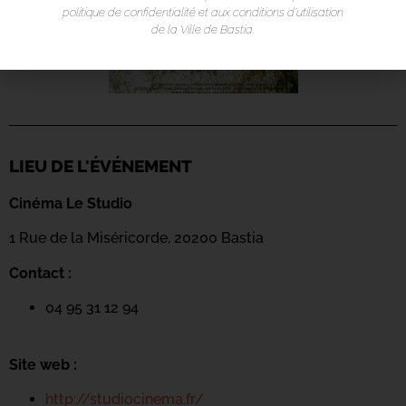
politique de confidentialité et aux conditions d’utilisation
de la Ville de Bastia.
LIEU DE L'ÉVÉNEMENT
Cinéma Le Studio
1 Rue de la Miséricorde, 20200 Bastia
Contact :
04 95 31 12 94
Site web :
http://studiocinema.fr/