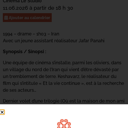
Cinéma Le Studio
11.06.2026 à partir de 18 h 30
Ajouter au calendrier
1994 – drame – 1h03 – Iran
Avec un jeune assistant réalisateur Jafar Panahi
Synopsis / Sinopsi :
Une équipe de cinéma s’installe, parmi les oliviers, dans
un village du nord de l’Iran qui vient d’être dévasté par
un tremblement de terre. Keshavarz, le réalisateur du
film qui s’intitule « Et la vie continue », est à la recherche
de ses acteurs…
Dernier volet d’une trilogie (Où est la maison de mon ami
– 1987 ; Et la vie continue – 1992) Au travers des oliviers
célèbre la puissance du cinéma, le film dans le film, le
film dans la vie, la vie dans le film et la vie dans la vie.