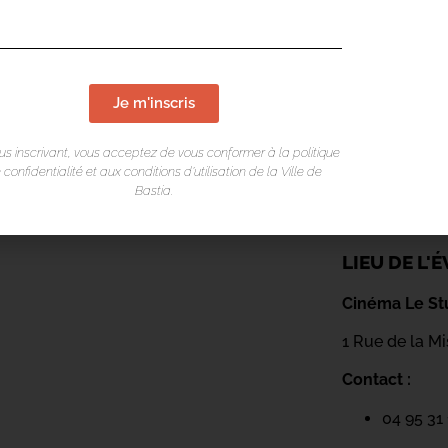
o ni érotomane, mais amoureux délicat,
sphère prenante.
Je m'inscris
us inscrivant, vous acceptez de vous conformer à la politique
 confidentialité et aux conditions d’utilisation de la Ville de
Bastia.
LIEU DE L
Cinéma Le St
1 Rue de la M
Contact :
04 95 31