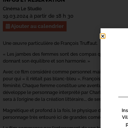
Cinéma Le Studio
19.03.2024 à partir de 18 h 30
Ajouter au calendrier
Une œuvre particulière de François Truffaut.
« Les jambes des femmes sont des compas qui arpentent le
donnant son équilibre et son harmonie. »
Avec ce film considéré comme personnel mais pas tout à f
pour qui « il n’était pas blanc-bleu », François Truffaut se
féminité, Chaque femme constitue une aventure singulière e
développe le personnage interprété par Charles Denner, é
sera à l’origine de la création littéraire…, de ses déambulati
In
Magnétique et profond à la fois, le physique de Charles 
Vi
personnage très entouré ici de grandes comédiennes.