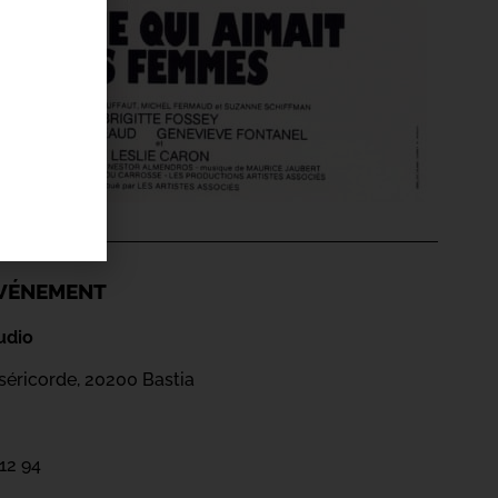
'ÉVÉNEMENT
udio
iséricorde, 20200 Bastia
 12 94