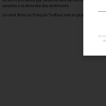
Le film commence par l’enterrement de son héros, ni mach
sensible à la diversité des sentiments.
Un récit filmé où François Truffaut met en place une atmo
En vo
de