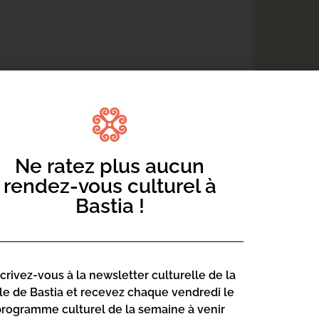
 globe terrestre en tous sens, lui
Ne ratez plus aucun
ait à son image d’après Macha Méril
rendez-vous culturel à
mble livrer un chant d’amour à la
Bastia !
t irremplaçable. C’est l’idée que
crivain dont la passion pour les femmes
ons, et de la mort !
scrivez-vous à la newsletter culturelle de la
Denner peu commun colle à merveille à ce
lle de Bastia et recevez chaque vendredi le
programme culturel de la semaine à venir