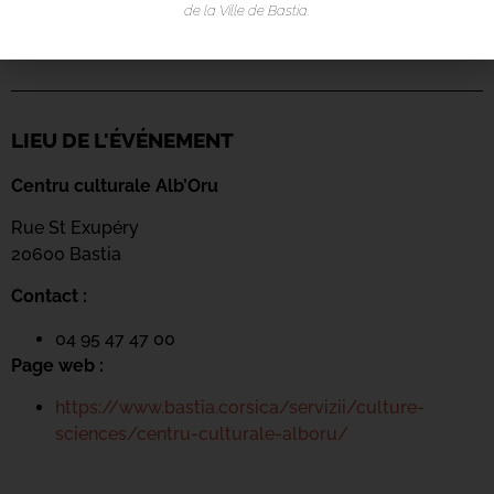
de la Ville de Bastia.
LIEU DE L'ÉVÉNEMENT
Centru culturale Alb’Oru
Rue St Exupéry
20600 Bastia
Contact :
04 95 47 47 00
Page web :
https://www.bastia.corsica/servizii/culture-
sciences/centru-culturale-alboru/