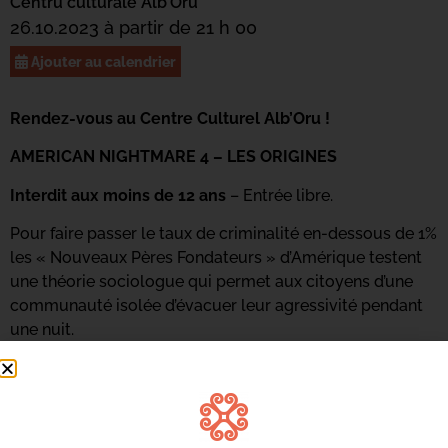
Centru culturale Alb’Oru
26.10.2023 à partir de 21 h 00
Ajouter au calendrier
Rendez-vous au Centre Culturel Alb’Oru !
AMERICAN NIGHTMARE 4 – LES ORIGINES
Interdit aux moins de 12 ans
– Entrée libre.
Pour faire passer le taux de criminalité en-dessous de 1%
les « Nouveaux Pères Fondateurs » d’Amérique testent
une théorie sociologue qui permet aux citoyens d’une
communauté isolée d’évacuer leur agressivité pendant
une nuit.