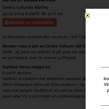
Centru culturale Alb’Oru
30.10.2024 à partir de 10 h 00
Ajouter au calendrier
La deuxième semaine des vacances, c’est Ciné Zitelli avec 
Rendez-vous à 10h au Centre Culturel Alb’Oru !
Tarifs : 3€ pour les enfants et 5€ pour les adultes.
en partenariat avec le cinéma Le Régent.
Garfield: Héros malgré lui
A partir de 6ans.
In
Garfield, le célèbre chat d’intérieur, amateur de lasagnes et
Vi
d’être embarqué dans une folle aventure ! Après avoir retr
rues mal peigné, Garfield et son ami le chien Odie sont forc
pour aider Vic à accomplir un cambriolage aussi risqué qu’