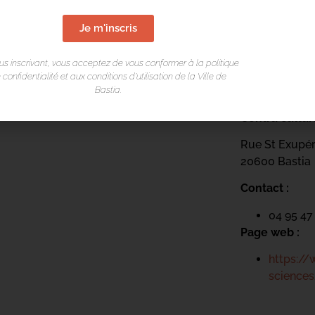
Je m'inscris
us inscrivant, vous acceptez de vous conformer à la politique
 confidentialité et aux conditions d’utilisation de la Ville de
LIEU DE L
Bastia.
Centru cultur
Rue St Exupé
20600 Bastia
Contact :
04 95 47
Page web :
https://
sciences