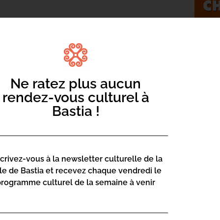
du cinéma à partir de 3 ans.
Ne ratez plus aucun
rendez-vous culturel à
Bastia !
scrivez-vous à la newsletter culturelle de la
 qui déteste les lundis, est sur le point
lle de Bastia et recevez chaque vendredi le
ouvé son père disparu, Vic, un chat des
programme culturel de la semaine à venir
és de quitter leur vie fait de confort
hilarant.