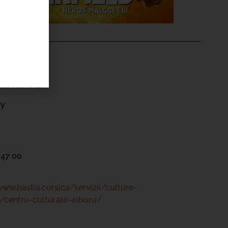
'ÉVÉNEMENT
ale Alb’Oru
ry
 47 00
www.bastia.corsica/servizii/culture-
/centru-culturale-alboru/