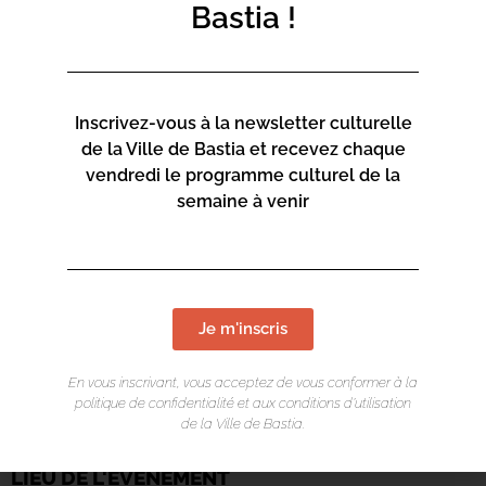
Tarifs : 3€ pour les enfants et 5€ pour les adultes. En
Bastia !
partenariat avec le Cinéma Le Régent.
Inscrivez-vous à la newsletter culturelle
de la Ville de Bastia et recevez chaque
vendredi le programme culturel de la
semaine à venir
Je m'inscris
En vous inscrivant, vous acceptez de vous conformer à la
politique de confidentialité et aux conditions d’utilisation
de la Ville de Bastia.
LIEU DE L'ÉVÉNEMENT