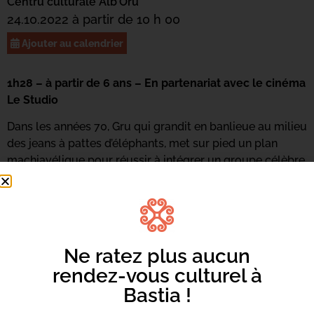
Centru culturale Alb’Oru
24.10.2022 à partir de 10 h 00
Ajouter au calendrier
1h28 – à partir de 6 ans – En partenariat avec le cinéma
Le Studio
Dans les années 70, Gru qui grandit en banlieue au milieu
des jeans à pattes d’éléphants, met sur pied un plan
machiavélique pour réussir à intégrer un groupe célèbre
de super méchants, les Vicious 6. Il est secondé dans sa
tâche par les Minions, ses petits compagnons aussi
turbulents que fidèles…
Tarifs : 3€ pour les enfants et 5€ pour les adultes
Ne ratez plus aucun
rendez-vous culturel à
Bastia !