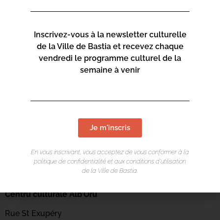
Inscrivez-vous à la newsletter culturelle
de la Ville de Bastia et recevez chaque
vendredi le programme culturel de la
semaine à venir
Je m'inscris
En vous inscrivant, vous acceptez de vous conformer à la
politique de confidentialité et aux conditions d’utilisation
de la Ville de Bastia.
LIEU DE L'ÉVÉNEMENT
Centru culturale Alb’Oru
Rue St Exupéry