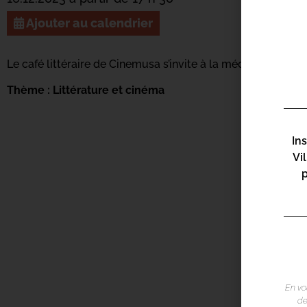
Ajouter au calendrier
Le café littéraire de Cinemusa s’invite à la médiathèque Ba
Thème : Littérature et cinéma
In
Vi
En vo
de