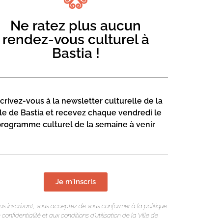
Ne ratez plus aucun
rendez-vous culturel à
rberine Duriani
Bastia !
scrivez-vous à la newsletter culturelle de la
lle de Bastia et recevez chaque vendredi le
programme culturel de la semaine à venir
LIEU DE L
Je m'inscris
Mediateca Bar
13 Rue Saint-
us inscrivant, vous acceptez de vous conformer à la politique
 confidentialité et aux conditions d’utilisation de la Ville de
20600 Basti
a