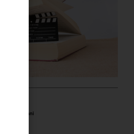
'ÉVÉNEMENT
berine Duriani
Exupéry