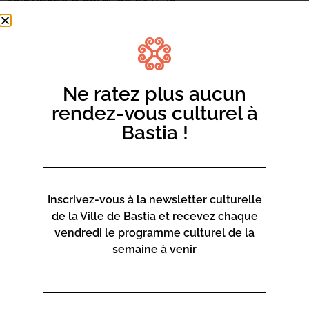
Ajouter au calendrier
Clint Eastwood – 1993 – 2h18 – VF à partir de 11 ans
Road-movie initiatique où un hors-la-loi réapprend
Ne ratez plus aucun
l’humanité et un enfant rencontre un père. L’un des
rendez-vous culturel à
meilleurs rôles de Kevin Costner.
Bastia !
Inscrivez-vous à la newsletter culturelle
de la Ville de Bastia et recevez chaque
vendredi le programme culturel de la
semaine à venir