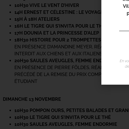
10H30 VIVE LE VENT D’HIVER
Vi
14H ERNEST ET CÉLESTINE : LE VOYAGE EN CHARA
15H À 18H ATELIERS
16H LE TIGRE QUI S’INVITA POUR LE THÉ
17H DOUNIA ET LA PRINCESSE D’ALEP
18H30 HISTOIRE POUR 2 TROMPETTES
EN PRÉSENCE D’AMANDINE MEYER, RÉALISATRICE
INTERDIT AUX CHIENS ET AUX ITALIENS
20H30 SAULES AVEUGLES, FEMME ENDORMIE
En vo
de
EN PRÉSENCE DE PIERRE FÖLDES, RÉALISATEUR
PRÉCÉDÉ DE LA REMISE DU PRIX COMPÉTITION I
ÉTUDIANT
DIMANCHE 13 NOVEMBRE
10H30 POMPON OURS, PETITES BALADES ET GRAN
10H30 LE TIGRE QUI S’INVITA POUR LE THÉ
10H30 SAULES AVEUGLES, FEMME ENDORMIE