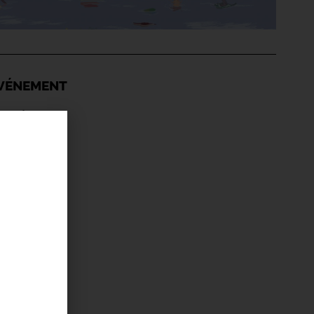
'ÉVÉNEMENT
égent