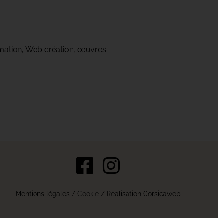
mation, Web création, œuvres
s Options
Mentions légales
/
Cookie
/ Réalisation Corsicaweb
ètres de confidentialité, en garantissant la conformité avec le