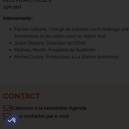
AVEC PIERRE FÖLDES
15H-18H
Intervenants :
Florian Cabane, Chargé de mission court métrage ani
immersives et jeu vidéo pour la région Sud
Julien Deparis, Directeur de l’ENSI
Mathieu Morfin, Président de SudAnim
Michel Cortey, Producteur à La Station Animation
CONTACT
S'abonner à la newsletter Agenda
Plateforme de Gestion du Consentement : Personnalisez vo
Axeptio consent
Nous contacter par e-mail
Notre plateforme vous permet d'adapter et de gérer vos param