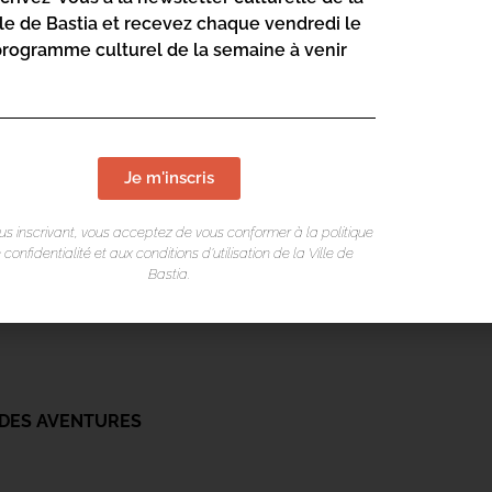
lle de Bastia et recevez chaque vendredi le
BIE
programme culturel de la semaine à venir
Je m'inscris
us inscrivant, vous acceptez de vous conformer à la politique
 confidentialité et aux conditions d’utilisation de la Ville de
Bastia.
NTERNATIONALE DU COURT MÉTRAGE
DES AVENTURES ­