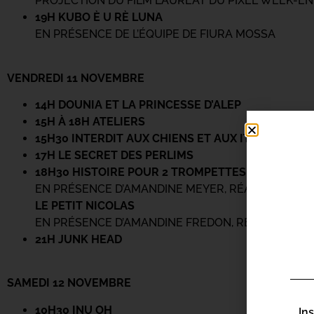
PROJECTION DU FILM LAURÉAT DU PIXEL WEEK-E
19H KUBO È U RÈ LUNA
EN PRÉSENCE DE L’ÉQUIPE DE FIURA MOSSA
VENDREDI 11 NOVEMBRE
14H DOUNIA ET LA PRINCESSE D’ALEP
15H À 18H ATELIERS
15H30 INTERDIT AUX CHIENS ET AUX ITALIENS
17H LE SECRET DES PERLIMS
18H30 HISTOIRE POUR 2 TROMPETTES
EN PRÉSENCE D’AMANDINE MEYER, RÉALISATRICE
LE PETIT NICOLAS
EN PRÉSENCE D’AMANDINE FREDON, RÉALISATRICE
21H JUNK HEAD
SAMEDI 12 NOVEMBRE
10H30 INU OH ­
In