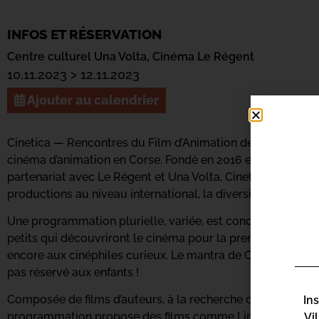
INFOS ET RÉSERVATION
Centre culturel Una Volta,
Cinéma Le Régent
10.11.2023 > 12.11.2023
Ajouter au calendrier
Cinetica — Rencontres du Film d’Animation de Bastia, est
cinéma d’animation en Corse. Fondé en 2016 et porté par un
partenariat avec Le Régent et Una Volta, Cinetica se donne
productions au niveau international, la diversité des techn
Une programmation plurielle, variée, est concoctée, elle s’
petits qui découvriront le cinéma pour la première fois, a
encore aux cinéphiles curieux. Le mantra de Cinetica étant 
pas réservé aux enfants !
Composée de films d’auteurs, à la recherche d’univers origi
In
programmation propose des films comme Linda veut du p
Vi