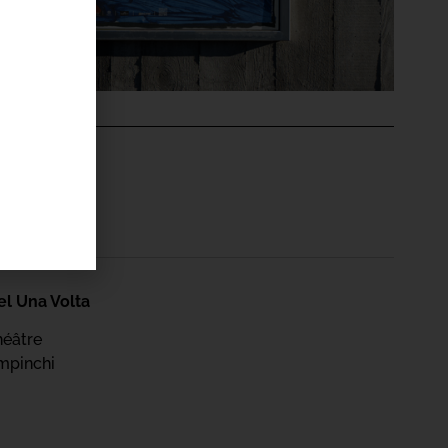
'ÉVÉNEMENT
égent
el Una Volta
héâtre
mpinchi