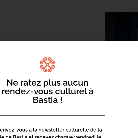
 le premier événement consacré au
 trio, Cinem’Associu en tête, en
 pour objectif de montrer la variété des
Ne ratez plus aucun
iques (2D, 3D, stop motion…).
rendez-vous culturel à
adresse à tous les publics ­— des plus
Bastia !
ux ados férus d’animation japonaise ou
le suivant : le cinéma d’animation n’est
naux et de personnalités singulières, la
scrivez-vous à la newsletter culturelle de la
oulet (Cristal du long-métrage Annecy
lle de Bastia et recevez chaque vendredi le