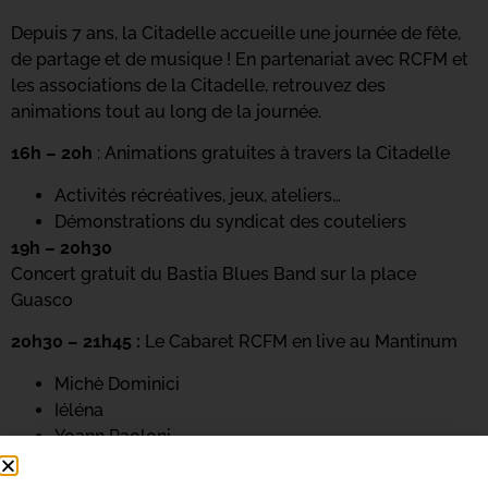
Depuis 7 ans, la Citadelle accueille une journée de fête,
de partage et de musique ! En partenariat avec RCFM et
les associations de la Citadelle, retrouvez des
animations tout au long de la journée.
16h – 20h
: Animations gratuites à travers la Citadelle
Activités récréatives, jeux, ateliers…
Démonstrations du syndicat des couteliers
19h – 20h30
Concert gratuit du Bastia Blues Band sur la place
Guasco
20h30 – 21h45 :
Le Cabaret RCFM en live au Mantinum
Michè Dominici
Iéléna
Yoann Paoloni
21h45