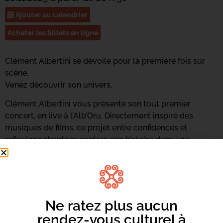
Ajouter au calendrier
Acheter les billets en ligne
Clément Albertini se dévoile pour la première fois sur
scène.
Venez découvrir son univers.
Clément Albertini vous présente son tout premier
concert, en live à l’Alb’Oru. Directement inspiré des
musiques de films, ce projet entre confidences et
reflexions chantées contera son histoire dans une
ambiance intimiste et orchestrale, en compagnie des
musiciens et choristes de Spartimusica.
à partir de 8ans
Ne ratez plus aucun
rendez-vous culturel à