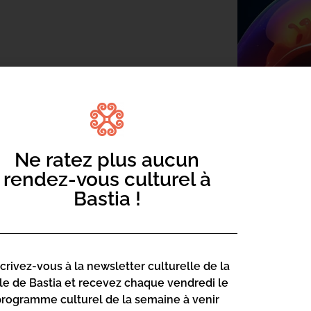
Ne ratez plus aucun
rendez-vous culturel à
cipant
Bastia !
 accompagnés d’un adulte. Inscription &
ne».
scrivez-vous à la newsletter culturelle de la
 travail collaboratif avec le pôle Science
lle de Bastia et recevez chaque vendredi le
l’Université de Corse. Également avec la
programme culturel de la semaine à venir
lic bastiais.