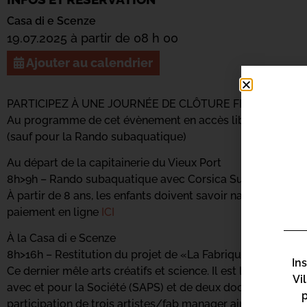
Casa di e Scenze
19.07.2025 à partir de 08 h 00
Ajouter au calendrier
PARTICIPEZ À UNE JOURNÉE DE CLÔTURE FESTIVE !
Au programme de cet évènement en accès libre et gratuit
(sauf pour la Rando subaquatique)
Au départ de la capitainerie du Vieux Port
8h>9h – Rando subaquatique avec Corsica Sub – 5€/parti
À partir de 8 ans, les enfants doivent savoir nager et être
paiement en ligne
ICI
À la Casa di e Scenze
8h>16h – Restitution du projet de «La Fabrique sous-mari
In
Ce dernier mêle arts créatifs et science. Il est le fruit d’un
Vi
avec et pour la Société (SAPS) et de deux doctorantes de 
participation de trois artistes/fab manager ainsi que le pub