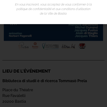
En vous inscrivant, vous acceptez de vous conformer à la
politique de confidentialité et aux conditions d’utilisation
de la Ville de Bastia.
LIEU DE L'ÉVÉNEMENT
Bibliuteca di studii è di ricerca Tommasò Prela
Place du Théatre
Rue Favalelli
20200 Bastia