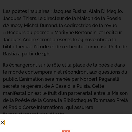
Les poètes insulaires : Jacques Fusina, Alain Di Meglio,
Jacques Thiers, le directeur de la Maison de la Poésie
d’Annecy Michel Dunand, la codirectrice de la revue
« Recours au poème » Marilyne Bertoncini et l’éditeur
Jacques André seront présents le 24 novembre à la
bibliothèque d’étude et de recherche Tommaso Prelà de
Bastia à partir de 15h.
Ils échangeront sur le rôle et la place de la poésie dans
le monde contemporain et répondront aux questions du
public. L’animation sera menée par Norbert Paganelli,
secrétaire général de A Casa di a Puisia. Cette
manifestation est le fruit d’un partenariat entre la Maison
de la Poésie de la Corse, la Bibliothèque Tommaso Prelà
et Radio Corse International qui assurera
l’enregistrement des débats.
La manifestation est soutenue par la Ville de Bastia et la