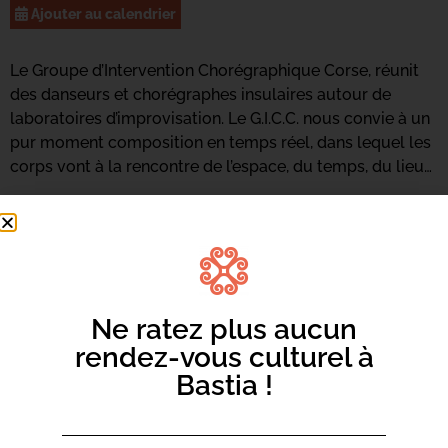
Ajouter au calendrier
Le Groupe d’Intervention Chorégraphique Corse, réunit
des danseurs et chorégraphes insulaires autour de
laboratoires d’improvisation. Le G.I.C.C. nous convie à un
pur moment composition en temps réel, dans lequel les
corps vont à la rencontre de l’espace, du temps, du lieu…
Performers / Laetitia Brighi, Céline Giovanonni,
Raphaël Solheiavoup, Hélène Taddei Lawson,
Sandrine Gout, Emmanuelle Alberti Leroux, Juha
Pekka Marsalo
Ne ratez plus aucun
rendez-vous culturel à
Bastia !