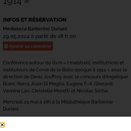
1914 »
INFOS ET RÉSERVATION
Mediateca Barberine Duriani
29.05.2024 à partir de 18 h 00
Ajouter au calendrier
Conférence autour du livre « I maistrelli, institutrices et
instituteurs de Corse de la Belle époque à 1914 » sous la
direction de Denis Jouffroy avec le concours d’Angélique
Blanc-Serra, Alain Di Meglio, Eugène F.-X. Gherardi,
Vannina Lari, Christelle Moretti et Nicolas Sorba.
Mercredi 29 mai à 18h à la Médiathèque Barberine
Duriani.