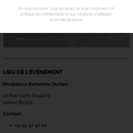
En vous inscrivant, vous acceptez de vous conformer à la
politique de confidentialité et aux conditions d’utilisation
de la Ville de Bastia.
LIEU DE L'ÉVÉNEMENT
Mediateca Barberine Duriani
13 Rue Saint-Exupéry
20600 Basti
a
Contact :
04 95 47 47 00