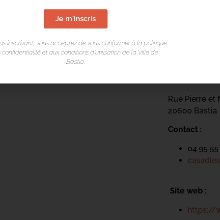
Je m'inscris
de la conférence.
scenze@bastia.corsica
us inscrivant, vous acceptez de vous conformer à la politique
 confidentialité et aux conditions d’utilisation de la Ville de
LIEU DE L
Bastia.
Casa di e Sce
Rue Pierre et 
20600 Bastia
Contact :
04 95 55
casadies
Site web :
https://