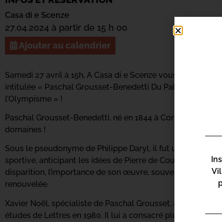
Casa di e Scenze
27.04.2024 à partir de 15 h 00
Ajouter au calendrier
Samedi 27 avril à 15h, A Casa di e Scenze vous propose d’a
intitulée « Paschal Grousset-Benedetti Du Palazzu Naziuna
l’Olympisme » !
Paschal Grousset-Benedetti, né en 1844 à Corte en Corse, 
domaines !
Sous le pseudonyme de Philippe Daryl, il fut un précurseu
In
sportive, anticipant les idées de Pierre de Coubertin pour
Vi
disparition, l’importance de son œuvre, souvent sous-éva
renouvelée.
Xavier Noël, spécialiste de Paschal Grousset, a débuté son
études de Lettres en 1980. Il lui a consacré plusieurs tra