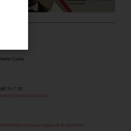
'ÉVÉNEMENT
nze
Marie Curie
 96 71 / 72
cenze@bastia.corsica
www.bastia.corsica/casa-di-e-scenze/