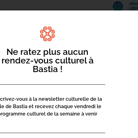
ssister à une conférence par Xavier Noël
Ne ratez plus aucun
le au Palais Bourbon, de Jules Verne à
rendez-vous culturel à
Bastia !
fut un personnage clé dans plusieurs
r dans la promotion de l’éducation
scrivez-vous à la newsletter culturelle de la
 les Jeux olympiques. Un siècle après sa
lle de Bastia et recevez chaque vendredi le
luée, mérite une reconnaissance
programme culturel de la semaine à venir
 intérêt pour cet auteur pendant ses
vaux académiques dont une maîtrise et un