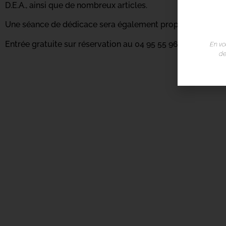
D.E.A., ainsi que de nombreux articles.
Une séance de dédicace sera également proposée à la fin 
Entrée gratuite sur réservation au 04 95 55 96 71 –
casadie
En vo
de