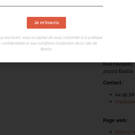
Je m'inscris
LIEU DE L
us inscrivant, vous acceptez de vous conformer à la politique
 confidentialité et aux conditions d’utilisation de la Ville de
Mediateca Ce
Bastia.
Place du Théa
Rue Favalelli
20200 Bastia
Contact :
04 95 58
mediatec
Page web :
https://