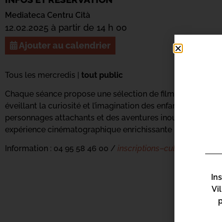
Mediateca Centru Cità
12.02.2025 à partir de 14 h 00
Ajouter au calendrier
Tous les mercredis |
tout public
Chaque séance propose une sélection de films captivants et
éveillant la curiosité et l’imagination des enfants. Venez d
personnages attachants et des aventures inoubliables dans
expérience cinématographique enrichissante pour toute la 
Information : 04 95 58 46 00 /
inscriptions
–
culture
@
bastia
In
Vi