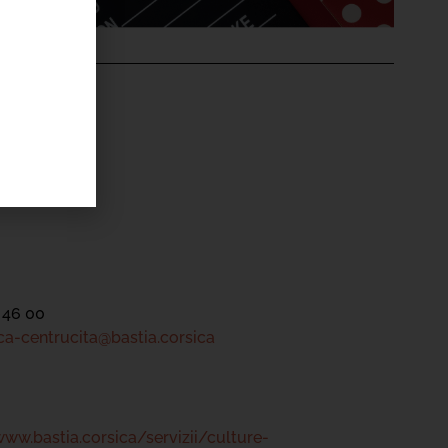
'ÉVÉNEMENT
ntru Cità
tre
 46 00
a-centrucita@bastia.corsica
www.bastia.corsica/servizii/culture-