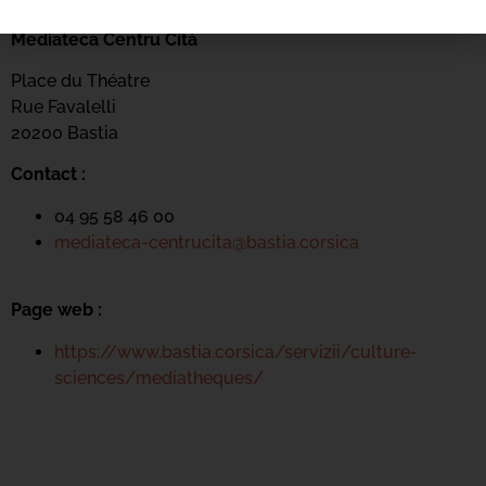
Mediateca Centru Cità
Place du Théatre
Rue Favalelli
20200 Bastia
Contact :
04 95 58 46 00
mediateca-centrucita@bastia.corsica
Page web :
https://www.bastia.corsica/servizii/culture-
sciences/mediatheques/