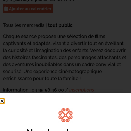
Ajouter au calendrier
Tous les mercredis |
tout public
Chaque séance propose une sélection de films
captivants et adaptés, visant à divertir tout en éveillant
la curiosité et l’imagination des enfants. Venez découvrir
des histoires fascinantes, des personnages attachants et
des aventures inoubliables dans un cadre convivial et
sécurisé. Une expérience cinématographique
enrichissante pour toute la famille !
Information : 04 95 58 46 00 /
inscriptions
–
culture
@
bastia
.corsica