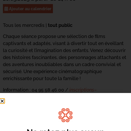
Ajouter au calendrier
Tous les mercredis |
tout public
Chaque séance propose une sélection de films
captivants et adaptés, visant à divertir tout en éveillant
la curiosité et l’imagination des enfants. Venez découvrir
des histoires fascinantes, des personnages attachants et
des aventures inoubliables dans un cadre convivial et
sécurisé. Une expérience cinématographique
enrichissante pour toute la famille !
Information : 04 95 58 46 00 /
inscriptions
–
culture
@
bastia
.corsica