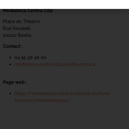
Mediateca Centru Cità
Place du Théatre
Rue Favalelli
20200 Bastia
Contact :
04 95 58 46 00
mediateca-centrucita@bastia.corsica
Page web :
https://www.bastia.corsica/servizii/culture-
sciences/mediatheques/