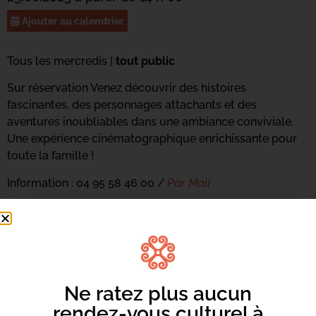
Ajouter au calendrier
Tous les mercredis |
tout public
Sur réservation Venez découvrir des histoires
fascinantes, des personnages attachants et des
aventures inoubliables dans une ambiance conviviale.
Une expérience cinématographique enrichissante pour
toute la famille !
Information : 04 95 58 46 00 /
Par Mail
Ne ratez plus aucun
rendez-vous culturel à