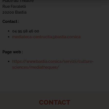
Place du Théatre
Rue Favalelli
20200 Bastia
Contact :
04 95 58 46 00
mediateca-centrucita@bastia.corsica
Page web :
https://www.bastia.corsica/servizii/culture-
sciences/mediatheques/
CONTACT