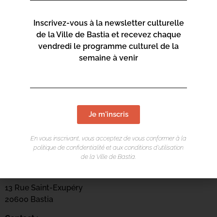
Inscrivez-vous à la newsletter culturelle
de la Ville de Bastia et recevez chaque
vendredi le programme culturel de la
semaine à venir
Je m'inscris
En vous inscrivant, vous acceptez de vous conformer à la
LIEU DE L'ÉVÉNEMENT
politique de confidentialité et aux conditions d’utilisation
de la Ville de Bastia.
Mediateca Barberine Duriani
13 Rue Saint-Exupéry
20600 Basti
a