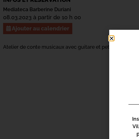
Mediateca Barberine Duriani
08.03.2023 à partir de 10 h 00
Ajouter au calendrier
Atelier de conte musicaux avec guitare et petits instrume
In
Vi