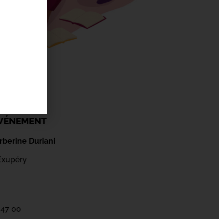
'ÉVÉNEMENT
berine Duriani
Exupéry
 47 00