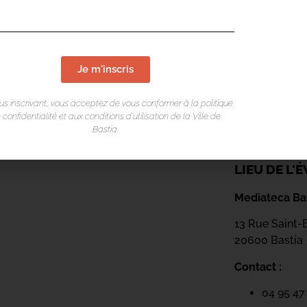
Je m'inscris
us inscrivant, vous acceptez de vous conformer à la politique
 confidentialité et aux conditions d’utilisation de la Ville de
Bastia.
LIEU DE L
Mediateca Bar
13 Rue Saint-
20600 Basti
a
Contact :
04 95 47