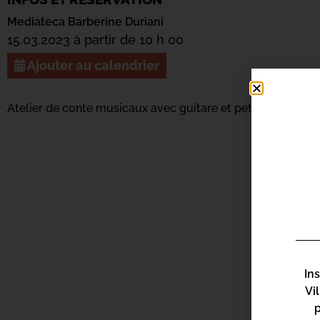
Mediateca Barberine Duriani
15.03.2023 à partir de 10 h 00
Ajouter au calendrier
Atelier de conte musicaux avec guitare et petits instrume
In
Vi