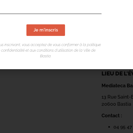
Je m'inscris
us inscrivant, vous acceptez de vous conformer à la politique
 confidentialité et aux conditions d’utilisation de la Ville de
Bastia.
LIEU DE L
Mediateca Bar
13 Rue Saint-
20600 Basti
a
Contact :
04 95 47