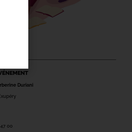
'ÉVÉNEMENT
berine Duriani
Exupéry
 47 00