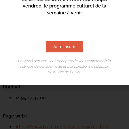
vendredi le programme culturel de la
semaine à venir
LIEU DE L'ÉVÉNEMENT
Je m'inscris
Mediateca Barberine Duriani
En vous inscrivant, vous acceptez de vous conformer à la
politique de confidentialité et aux conditions d’utilisation
13 Rue Saint-Exupéry
de la Ville de Bastia.
20600 Basti
a
Contact :
04 95 47 47 00
Page web :
https://www.bastia.corsica/servizii/culture-