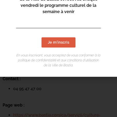
vendredi le programme culturel de la
semaine à venir
LIEU DE L'ÉVÉNEMENT
Je m'inscris
Mediateca Barberine Duriani
En vous inscrivant, vous acceptez de vous conformer à la
politique de confidentialité et aux conditions d’utilisation
13 Rue Saint-Exupéry
de la Ville de Bastia.
20600 Basti
a
Contact :
04 95 47 47 00
Page web :
https://www.bastia.corsica/servizii/culture-