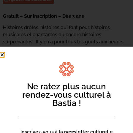
Gratuit – Sur inscription – Dès 3 ans
Histoires drôles, histoires qui font peur, histoires
musicales et chantantes ou encore histoires
surprenantes… Il y en a pour tous les goûts aux heures
du conte. Atelier animé par Francine Innocenzi.
Renseignements et inscriptions : 04 95 47 47 16 ou
par
mail ici
Ne ratez plus aucun
rendez-vous culturel à
Bastia !
Inscrivez-vous à la newsletter culturelle