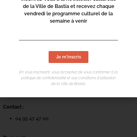
de la Ville de Bastia et recevez chaque
vendredi le programme culturel de la
semaine à venir
Je m'inscris
LIEU DE L'ÉVÉNEMENT
En vous inscrivant, vous acceptez de vous conformer à la
Mediateca Barberine Duriani
politique de confidentialité et aux conditions d’utilisation
de la Ville de Bastia.
13 Rue Saint-Exupéry
20600 Basti
a
Contact :
04 95 47 47 00