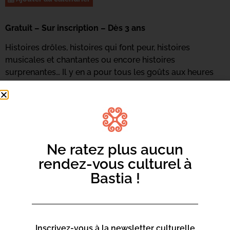
Gratuit – Sur inscription – Dès 3 ans
Histoires drôles, histoires qui font peur, histoires
musicales et chantantes ou encore histoires
surprenantes… Il y en a pour tous les goûts aux heures
du conte. Atelier animé par Francine Innocenzi.
Renseignements et inscriptions : 04 95 47 47 16 ou
par
mail ici
Ne ratez plus aucun
rendez-vous culturel à
Bastia !
Inscrivez-vous à la newsletter culturelle