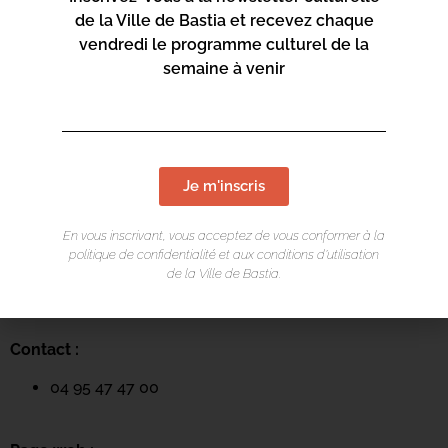
de la Ville de Bastia et recevez chaque
vendredi le programme culturel de la
semaine à venir
Je m'inscris
LIEU DE L'ÉVÉNEMENT
En vous inscrivant, vous acceptez de vous conformer à la
Mediateca Barberine Duriani
politique de confidentialité et aux conditions d’utilisation
de la Ville de Bastia.
13 Rue Saint-Exupéry
20600 Basti
a
Contact :
04 95 47 47 00