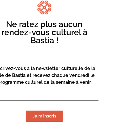
Ne ratez plus aucun
rendez-vous culturel à
Bastia !
es et chantantes ou encore histoires
conte. Atelier animé par Francine
scrivez-vous à la newsletter culturelle de la
lle de Bastia et recevez chaque vendredi le
 ici
programme culturel de la semaine à venir
LIEU DE L
Je m'inscris
Mediateca Bar