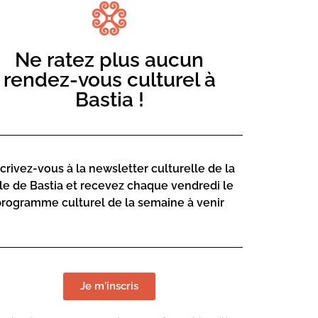
Ne ratez plus aucun
rendez-vous culturel à
Bastia !
es et chantantes ou encore histoires
conte. Atelier animé par Francine
scrivez-vous à la newsletter culturelle de la
lle de Bastia et recevez chaque vendredi le
 ici
programme culturel de la semaine à venir
LIEU DE L
Je m'inscris
Mediateca Bar