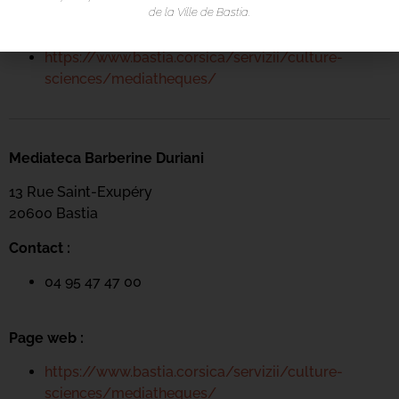
de la Ville de Bastia.
Page web :
https://www.bastia.corsica/servizii/culture-
sciences/mediatheques/
Mediateca Barberine Duriani
13 Rue Saint-Exupéry
20600 Basti
a
Contact :
04 95 47 47 00
Page web :
https://www.bastia.corsica/servizii/culture-
sciences/mediatheques/