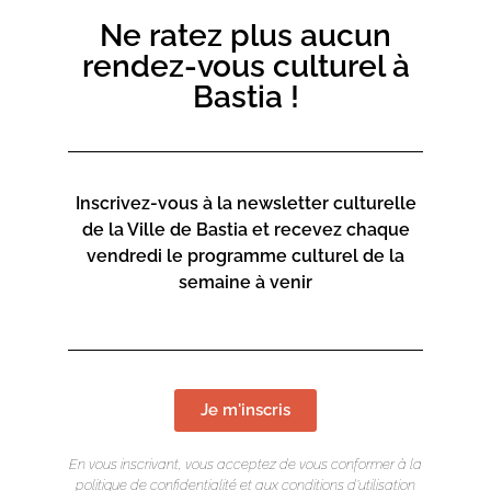
Ne ratez plus aucun
rendez-vous culturel à
Bastia !
Inscrivez-vous à la newsletter culturelle
de la Ville de Bastia et recevez chaque
LIEU DE L'ÉVÉNEMENT
vendredi le programme culturel de la
semaine à venir
Mediateca Barberine Duriani
13 Rue Saint-Exupéry
20600 Basti
a
Contact :
Je m'inscris
04 95 47 47 00
En vous inscrivant, vous acceptez de vous conformer à la
politique de confidentialité et aux conditions d’utilisation