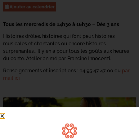
Ajouter au calendrier
Tous les mercredis de 14h30 à 16h30 – Dès 3 ans
Histoires drôles, histoires qui font peur, histoires
musicales et chantantes ou encore histoires
surprenantes… Il y en a pour tous les goûts aux heures
du conte. Atelier animé par Francine Innocenzi.
Renseignements et inscriptions : 04 95 47 47 00 ou
par
mail ici