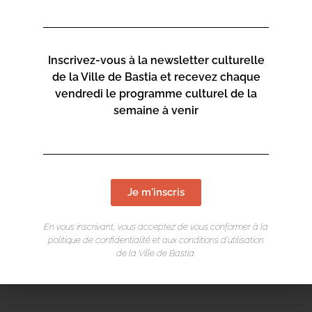
https://www.bastia.corsica/servizii/culture-
sciences/mediatheques/
Inscrivez-vous à la newsletter culturelle
de la Ville de Bastia et recevez chaque
Mediateca Barberine Duriani
vendredi le programme culturel de la
semaine à venir
13 Rue Saint-Exupéry
20600 Basti
a
Contact :
04 95 47 47 00
Je m'inscris
En vous inscrivant, vous acceptez de vous conformer à la
Page web :
politique de confidentialité et aux conditions d’utilisation
de la Ville de Bastia.
https://www.bastia.corsica/servizii/culture-
sciences/mediatheques/