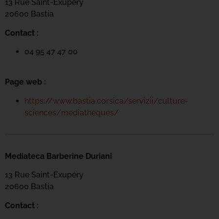
13 Rue Saint-Exupéry
20600 Basti
a
Contact :
04 95 47 47 00
Page web :
https://www.bastia.corsica/servizii/culture-
sciences/mediatheques/
Mediateca Barberine Duriani
13 Rue Saint-Exupéry
20600 Basti
a
Contact :