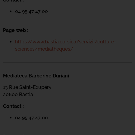
04 95 47 47 00
Page web :
https://www.bastia.corsica/servizii/culture-
sciences/mediatheques/
Mediateca Barberine Duriani
13 Rue Saint-Exupéry
20600 Basti
a
Contact :
04 95 47 47 00