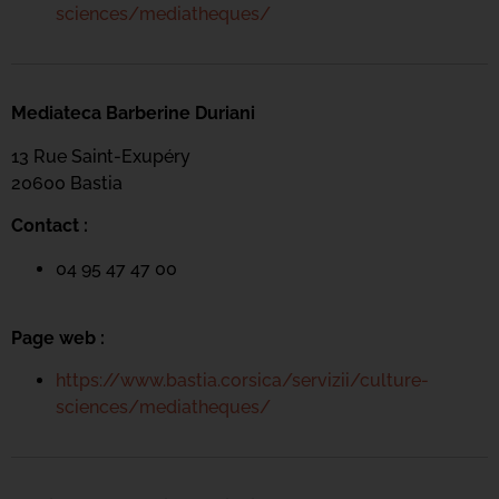
sciences/mediatheques/
Mediateca Barberine Duriani
13 Rue Saint-Exupéry
20600 Basti
a
Contact :
04 95 47 47 00
Page web :
https://www.bastia.corsica/servizii/culture-
sciences/mediatheques/