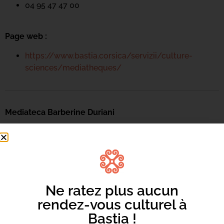
04 95 47 47 00
Page web :
https://www.bastia.corsica/servizii/culture-
sciences/mediatheques/
Mediateca Barberine Duriani
13 Rue Saint-Exupéry
20600 Basti
a
Contact :
04 95 47 47 00
Ne ratez plus aucun
rendez-vous culturel à
Page web :
Bastia !