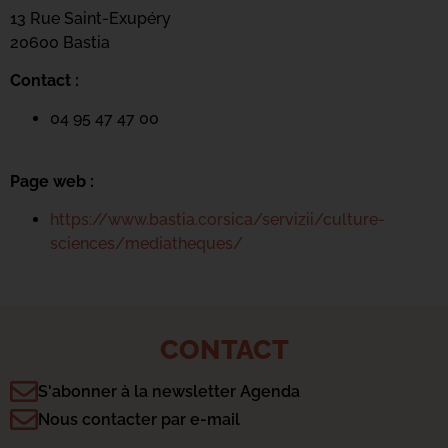
13 Rue Saint-Exupéry
20600 Basti
a
Contact :
04 95 47 47 00
Page web :
https://www.bastia.corsica/servizii/culture-
sciences/mediatheques/
CONTACT
Confidentialité
S'abonner à la newsletter Agenda
Ce site utilise des cookies permettant d'améliorer le fonctionnement
grâce aux statistiques de navigation. Si vous cliquez sur « Accepter
Nous contacter par e-mail
», nous déposeront ces cookies sur votre terminal lors de votre