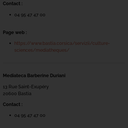
Contact :
04 95 47 47 00
Page web :
https://www.bastia.corsica/servizii/culture-
sciences/mediatheques/
Mediateca Barberine Duriani
13 Rue Saint-Exupéry
20600 Basti
a
Contact :
04 95 47 47 00