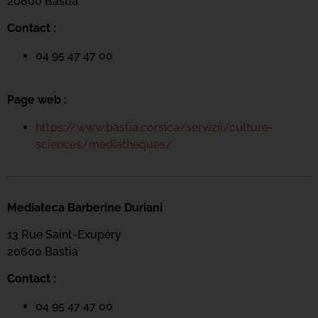
20600 Basti
a
Contact :
04 95 47 47 00
Page web :
https://www.bastia.corsica/servizii/culture-
sciences/mediatheques/
Mediateca Barberine Duriani
13 Rue Saint-Exupéry
20600 Basti
a
Contact :
04 95 47 47 00