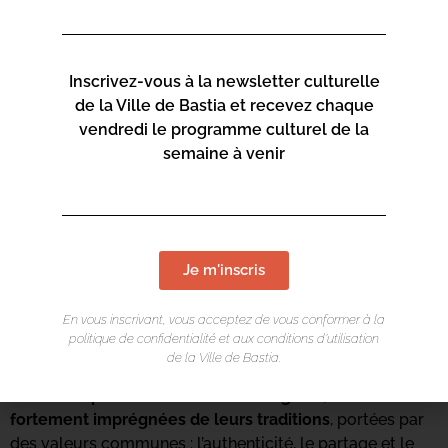
Pierre angulaire de cette collaboration, la volonté
commune de favoriser les échanges économiques et de
savoir-faire entre la Corse et Fès-Meknès, toutes deux
désireuses de s’engager sur la voie du partage, du
Inscrivez-vous à la newsletter culturelle
développement et de la promotion des entreprises
de la Ville de Bastia et recevez chaque
artisanales.
vendredi le programme culturel de la
semaine à venir
Ainsi, cette nouvelle édition offrira aux festivaliers, la
possibilité de découvrir le
Parcours des Créateurs
Corses
mais également de s’immerger au cœur
d’un
univers oriental offrant des décors somptueux
mêlant
poteries, fontaines, lampes, arts de la table issus de
Je m'inscris
l’artisanat local mais également des pièces de stylistes
et créateurs haute-couture: caftans et autres vêtements
En vous inscrivant, vous acceptez de vous conformer à la
traditionnels de cérémonie.
politique de confidentialité et aux conditions d’utilisation
de la Ville de Bastia.
Telle une invitation au voyage,
le festival Creazione
devient la passerelle entre deux régions, deux cultures
fortement imprégnées de leurs traditions
, portées par
des valeurs communes : l’authenticité, le partage et le