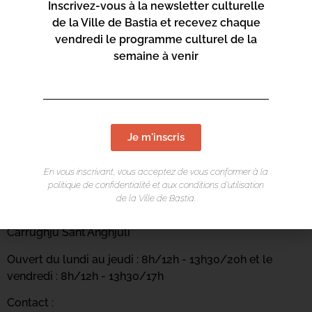
Inscrivez-vous à la newsletter culturelle
de la Ville de Bastia et recevez chaque
vendredi le programme culturel de la
semaine à venir
Je m'inscris
En vous inscrivant, vous acceptez de vous conformer à la
LIEU DE L'ÉVÉNEMENT
politique de confidentialité et aux conditions d’utilisation
de la Ville de Bastia.
Casa di e Lingue
Carrughju Sant'Anghjuli
Ouvert du lundi au jeudi : 8h/12h - 13h30/20h et le
vendredi : 8h/12h - 13h30/17h
Contact :