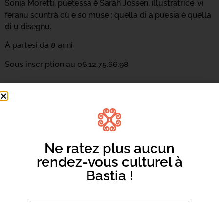
Sonia Moretti, puetessa è Sarah Jossen, illustratrice, vi
feranu scuntrà cù e so muse : quella di a puesia è quella
di u disegnu.
À partesi da 8 anni
Sous inscription au 06.12.75.66.98
Ne ratez plus aucun
rendez-vous culturel à
Bastia !