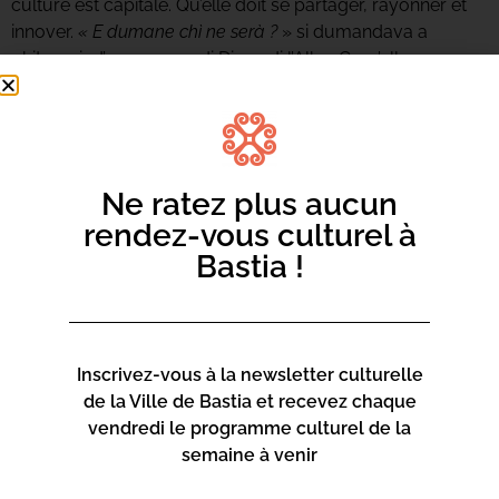
culture est capitale. Qu’elle doit se partager, rayonner et
innover.
« E dumane chì ne serà ?
» si dumandava a
ghitarra ind’ a canzona di Diana di l’Alba. Cum’ella, sapemu
chì « Soli, soli ùn pudemu stà ». Cum’ella, duvemu sunà è
avanzà ver’di u rinnovu di a creazione. »
Bastia Corsica 2028
Ne ratez plus aucun
rendez-vous culturel à
Bastia !
Inscrivez-vous à la newsletter culturelle
de la Ville de Bastia et recevez chaque
vendredi le programme culturel de la
semaine à venir