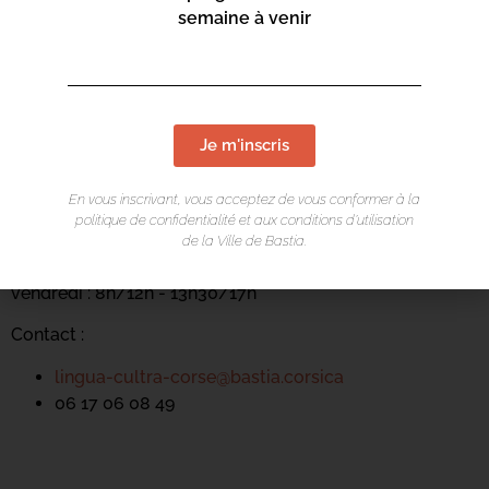
semaine à venir
LIEU DE L'ÉVÉNEMENT
Je m'inscris
Casa di e Lingue
En vous inscrivant, vous acceptez de vous conformer à la
politique de confidentialité et aux conditions d’utilisation
Carrughju Sant'Anghjuli
de la Ville de Bastia.
Ouvert du lundi au jeudi : 8h/12h - 13h30/20h et le
vendredi : 8h/12h - 13h30/17h
Contact :
lingua-cultra-corse@bastia.corsica
06 17 06 08 49